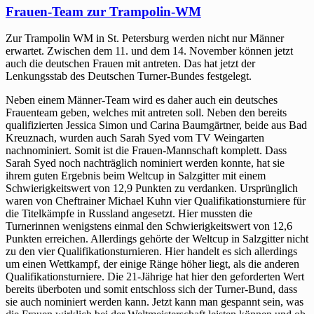
Frauen-Team zur Trampolin-WM
Zur Trampolin WM in St. Petersburg werden nicht nur Männer
erwartet. Zwischen dem 11. und dem 14. November können jetzt
auch die deutschen Frauen mit antreten. Das hat jetzt der
Lenkungsstab des Deutschen Turner-Bundes festgelegt.
Neben einem Männer-Team wird es daher auch ein deutsches
Frauenteam geben, welches mit antreten soll. Neben den bereits
qualifizierten Jessica Simon und Carina Baumgärtner, beide aus Bad
Kreuznach, wurden auch Sarah Syed vom TV Weingarten
nachnominiert. Somit ist die Frauen-Mannschaft komplett. Dass
Sarah Syed noch nachträglich nominiert werden konnte, hat sie
ihrem guten Ergebnis beim Weltcup in Salzgitter mit einem
Schwierigkeitswert von 12,9 Punkten zu verdanken. Ursprünglich
waren von Cheftrainer Michael Kuhn vier Qualifikationsturniere für
die Titelkämpfe in Russland angesetzt. Hier mussten die
Turnerinnen wenigstens einmal den Schwierigkeitswert von 12,6
Punkten erreichen. Allerdings gehörte der Weltcup in Salzgitter nicht
zu den vier Qualifikationsturnieren. Hier handelt es sich allerdings
um einen Wettkampf, der einige Ränge höher liegt, als die anderen
Qualifikationsturniere. Die 21-Jährige hat hier den geforderten Wert
bereits überboten und somit entschloss sich der Turner-Bund, dass
sie auch nominiert werden kann. Jetzt kann man gespannt sein, was