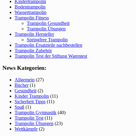
Kindertrampolin
Bodentrampolin
Wassertrampolin
Trampolin Fitness
Trampolin Gesundheit
Trampolin Übungen
Trampolin Hersteller
Springfree Trampolin
Trampolin Ersatzteile nachbestellen
Trampolin Zubehör
Trampolin Test der Stiftung Warentest
News Kategorien:
Allgemein
(27)
Bücher
(1)
Gesundheit
(2)
Kinder Trampolin
(11)
Sicherheit Tipps
(11)
Spaß
(1)
Trampolin Gymnastik
(40)
Trampolin Test
(11)
Trampolin Übungen
(23)
Wettkämpfe
(2)