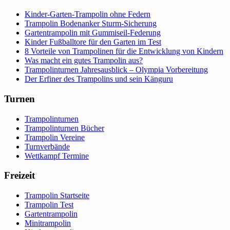
Kinder-Garten-Trampolin ohne Federn
Trampolin Bodenanker Sturm-Sicherung
Gartentrampolin mit Gummiseil-Federung
Kinder Fußballtore für den Garten im Test
8 Vorteile von Trampolinen für die Entwicklung von Kindern
Was macht ein gutes Trampolin aus?
Trampolinturnen Jahresausblick – Olympia Vorbereitung
Der Erfiner des Trampolins und sein Känguru
Turnen
Trampolinturnen
Trampolinturnen Bücher
Trampolin Vereine
Turnverbände
Wettkampf Termine
Freizeit
Trampolin Startseite
Trampolin Test
Gartentrampolin
Minitrampolin