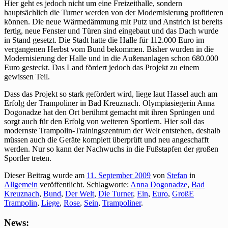
Hier geht es jedoch nicht um eine Freizeithalle, sondern
hauptsächlich die Turner werden von der Modernisierung profitieren
können. Die neue Wärmedämmung mit Putz und Anstrich ist bereits
fertig, neue Fenster und Türen sind eingebaut und das Dach wurde
in Stand gesetzt. Die Stadt hatte die Halle für 112.000 Euro im
vergangenen Herbst vom Bund bekommen. Bisher wurden in die
Modernisierung der Halle und in die Außenanlagen schon 680.000
Euro gesteckt. Das Land fördert jedoch das Projekt zu einem
gewissen Teil.
Dass das Projekt so stark gefördert wird, liege laut Hassel auch am
Erfolg der Trampoliner in Bad Kreuznach. Olympiasiegerin Anna
Dogonadze hat den Ort berühmt gemacht mit ihren Sprüngen und
sorgt auch für den Erfolg von weiteren Sportlern. Hier soll das
modernste Trampolin-Trainingszentrum der Welt entstehen, deshalb
müssen auch die Geräte komplett überprüft und neu angeschafft
werden. Nur so kann der Nachwuchs in die Fußstapfen der großen
Sportler treten.
Dieser Beitrag wurde am
11. September 2009
von
Stefan
in
Allgemein
veröffentlicht. Schlagworte:
Anna Dogonadze
,
Bad
Kreuznach
,
Bund
,
Der Welt
,
Die Turner
,
Ein
,
Euro
,
GroßE
Trampolin
,
Liege
,
Rose
,
Sein
,
Trampoliner
.
News: