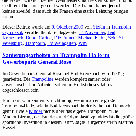
die Frauen wirklich bei der Weltmeisterschaft leisten können und ob
sie ihrem Titel auch gerecht werden. Die Trainer haben jedoch
keinen zweifel, dass auch die Frauen eine starke Leistung bringen
können.
Dieser Beitrag wurde am
9. Oktober 2009
von
Stefan
in
Trampolin
Gymnastik
veröffentlicht. Schlagworte:
14 November
,
Bad
Kreuznach
,
Bund
,
Carina
,
Die Frauen
,
Michael Kuhn
,
Sein
,
St
Petersburg
,
Trampolin
,
Tv Weingarten
,
Wm
.
Sanierungsarbeiten an Trampolin-Halle im
Gewerbepark General Rose
Im Gewerbepark General Rose bei Bad Kreuznach wird fleißig
gearbeitet. Die
Trampoline
werden komplett saniert oder
ausgetauscht. Die Arbeiten sollen im Herbst dieses Jahres
abgeschlossen sein.
Ein Trampolin kaufen ist nicht nötig, wenn man eine große
Trampolin-Halle, wie in Bad Kreuznach in der Nähe hat. Dennoch
geht für viele
Kinder
nichts über das eigene Trampolin. “Die
Modernisierung des Bundes- und Olympiastützpunktes ist die größte
sportliche Investition in diesem Jahr“, sagte Bürgermeisterin Martina
Hassel.