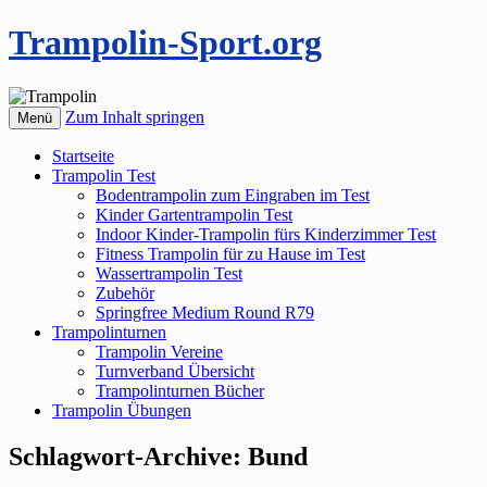
Trampolin-Sport.org
Zum Inhalt springen
Menü
Startseite
Trampolin Test
Bodentrampolin zum Eingraben im Test
Kinder Gartentrampolin Test
Indoor Kinder-Trampolin fürs Kinderzimmer Test
Fitness Trampolin für zu Hause im Test
Wassertrampolin Test
Zubehör
Springfree Medium Round R79
Trampolinturnen
Trampolin Vereine
Turnverband Übersicht
Trampolinturnen Bücher
Trampolin Übungen
Schlagwort-Archive:
Bund