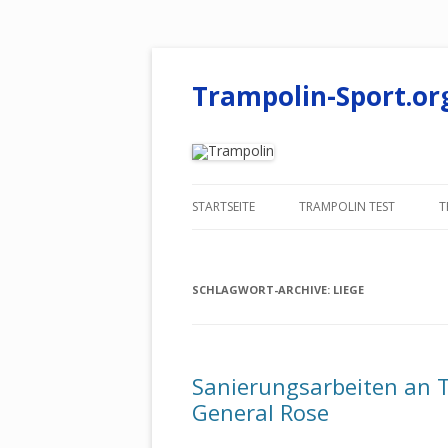
Trampolin-Sport.or
STARTSEITE
TRAMPOLIN TEST
T
BODENTRAMPOLIN ZUM
EINGRABEN IM TEST
SCHLAGWORT-ARCHIVE:
LIEGE
KINDER GARTENTRAMPOL
INDOOR KINDER-TRAMPO
Sanierungsarbeiten an 
FÜRS KINDERZIMMER TES
General Rose
FITNESS TRAMPOLIN FÜR 
HAUSE IM TEST