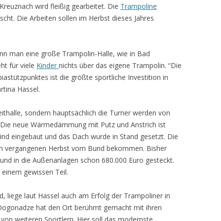
reuznach wird fleißig gearbeitet. Die
Trampoline
cht. Die Arbeiten sollen im Herbst dieses Jahres
wenn man eine große Trampolin-Halle, wie in Bad
ND R79
t für viele
Kinder
nichts über das eigene Trampolin. “Die
tützpunktes ist die größte sportliche Investition in
rtina Hassel.
eithalle, sondern hauptsächlich die Turner werden von
. Die neue Wärmedämmung mit Putz und Anstrich ist
sind eingebaut und das Dach wurde in Stand gesetzt. Die
o im vergangenen Herbst vom Bund bekommen. Bisher
 und in die Außenanlagen schon 680.000 Euro gesteckt.
 einem gewissen Teil.
d, liege laut Hassel auch am Erfolg der Trampoliner in
Dogonadze hat den Ort berühmt gemacht mit ihren
 von weiteren Sportlern. Hier soll das modernste