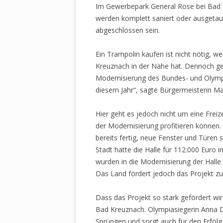
Im Gewerbepark General Rose bei Bad K
werden komplett saniert oder ausgetaus
WASSERTRAMPOLIN TEST
abgeschlossen sein.
ZUBEHÖR
Ein Trampolin kaufen ist nicht nötig, 
SPRINGFREE MEDIUM ROU
Kreuznach in der Nähe hat. Dennoch geh
Modernisierung des Bundes- und Olympias
diesem Jahr“, sagte Bürgermeisterin Ma
Hier geht es jedoch nicht um eine Freiz
der Modernisierung profitieren können
bereits fertig, neue Fenster und Türen 
Stadt hatte die Halle für 112.000 Eur
wurden in die Modernisierung der Halle
Das Land fördert jedoch das Projekt zu
Dass das Projekt so stark gefördert wir
Bad Kreuznach. Olympiasiegerin Anna 
Sprüngen und sorgt auch für den Erfolg