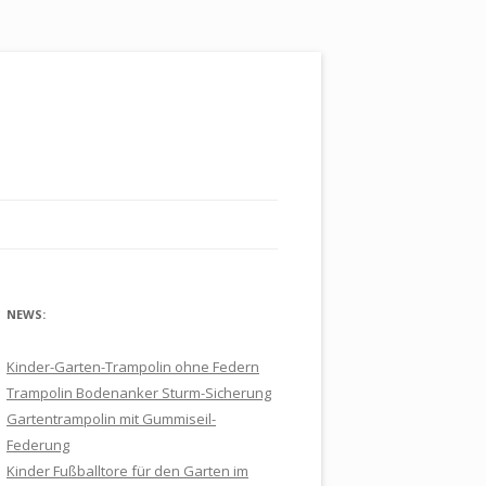
NEWS:
Kinder-Garten-Trampolin ohne Federn
Trampolin Bodenanker Sturm-Sicherung
Gartentrampolin mit Gummiseil-
Federung
Kinder Fußballtore für den Garten im