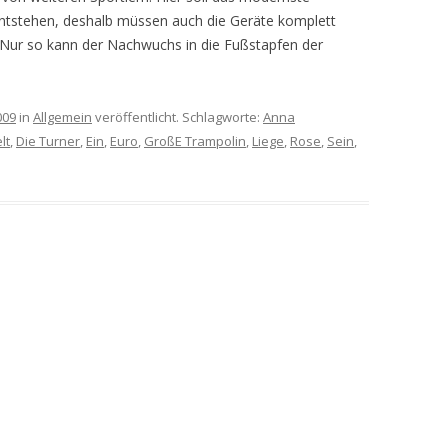
ntstehen, deshalb müssen auch die Geräte komplett
 Nur so kann der Nachwuchs in die Fußstapfen der
009
in
Allgemein
veröffentlicht. Schlagworte:
Anna
lt
,
Die Turner
,
Ein
,
Euro
,
GroßE Trampolin
,
Liege
,
Rose
,
Sein
,