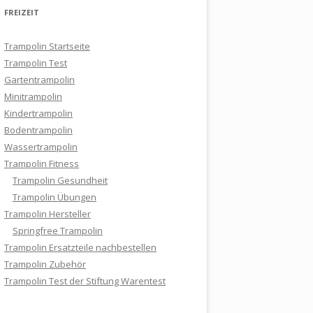
FREIZEIT
Trampolin Startseite
Trampolin Test
Gartentrampolin
Minitrampolin
Kindertrampolin
Bodentrampolin
Wassertrampolin
Trampolin Fitness
Trampolin Gesundheit
Trampolin Übungen
Trampolin Hersteller
Springfree Trampolin
Trampolin Ersatzteile nachbestellen
Trampolin Zubehör
Trampolin Test der Stiftung Warentest