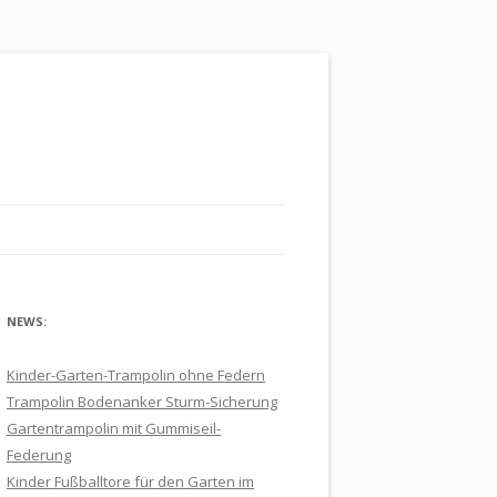
NEWS:
Kinder-Garten-Trampolin ohne Federn
Trampolin Bodenanker Sturm-Sicherung
Gartentrampolin mit Gummiseil-
Federung
Kinder Fußballtore für den Garten im