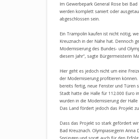
Im Gewerbepark General Rose bei Bad K
werden komplett saniert oder ausgetaus
WASSERTRAMPOLIN TEST
abgeschlossen sein.
ZUBEHÖR
Ein Trampolin kaufen ist nicht nötig, 
SPRINGFREE MEDIUM ROU
Kreuznach in der Nähe hat. Dennoch geh
Modernisierung des Bundes- und Olympias
diesem Jahr“, sagte Bürgermeisterin Ma
Hier geht es jedoch nicht um eine Freiz
der Modernisierung profitieren können
bereits fertig, neue Fenster und Türen 
Stadt hatte die Halle für 112.000 Eur
wurden in die Modernisierung der Halle
Das Land fördert jedoch das Projekt zu
Dass das Projekt so stark gefördert wir
Bad Kreuznach. Olympiasiegerin Anna 
Sprüngen und sorgt auch für den Erfolg