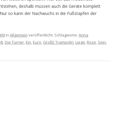
ntstehen, deshalb müssen auch die Geräte komplett
 Nur so kann der Nachwuchs in die Fußstapfen der
009
in
Allgemein
veröffentlicht. Schlagworte:
Anna
lt
,
Die Turner
,
Ein
,
Euro
,
GroßE Trampolin
,
Liege
,
Rose
,
Sein
,