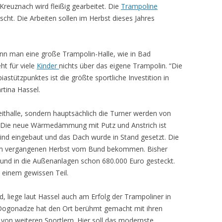
reuznach wird fleißig gearbeitet. Die
Trampoline
cht. Die Arbeiten sollen im Herbst dieses Jahres
wenn man eine große Trampolin-Halle, wie in Bad
ND R79
t für viele
Kinder
nichts über das eigene Trampolin. “Die
tützpunktes ist die größte sportliche Investition in
rtina Hassel.
eithalle, sondern hauptsächlich die Turner werden von
. Die neue Wärmedämmung mit Putz und Anstrich ist
sind eingebaut und das Dach wurde in Stand gesetzt. Die
o im vergangenen Herbst vom Bund bekommen. Bisher
 und in die Außenanlagen schon 680.000 Euro gesteckt.
 einem gewissen Teil.
d, liege laut Hassel auch am Erfolg der Trampoliner in
Dogonadze hat den Ort berühmt gemacht mit ihren
 von weiteren Sportlern. Hier soll das modernste