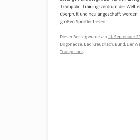
Trampolin-Trainingszentrum der Welt e
überprüft und neu angeschafft werden.
großen Sportler treten.
Dieser Beitrag wurde am
11. September 2
Dogonadze
,
Bad Kreuznach
,
Bund
,
Der We
Trampoliner
.