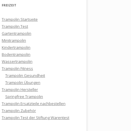
FREIZEIT
Trampolin Startseite
Trampolin Test
Gartentrampolin
Minitrampolin
Kindertrampolin
Bodentrampolin
Wassertrampolin
Trampolin Fitness
Trampolin Gesundheit
Trampolin Übungen
Trampolin Hersteller
Springfree Trampolin
Trampolin Ersatzteile nachbestellen
Trampolin Zubehör
Trampolin Test der Stiftung Warentest