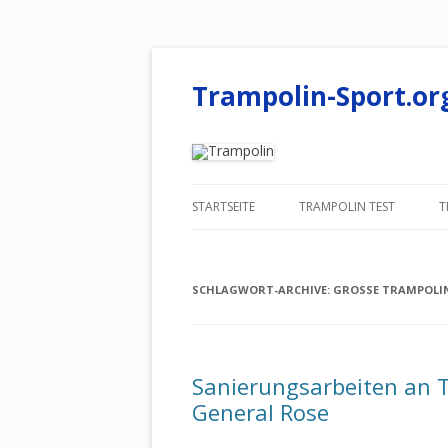
Trampolin-Sport.or
STARTSEITE
TRAMPOLIN TEST
T
BODENTRAMPOLIN ZUM
EINGRABEN IM TEST
SCHLAGWORT-ARCHIVE:
GROSSE TRAMPOLIN
KINDER GARTENTRAMPOL
INDOOR KINDER-TRAMPO
Sanierungsarbeiten an 
FÜRS KINDERZIMMER TES
General Rose
FITNESS TRAMPOLIN FÜR 
HAUSE IM TEST