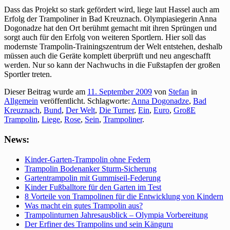
Dass das Projekt so stark gefördert wird, liege laut Hassel auch am
Erfolg der Trampoliner in Bad Kreuznach. Olympiasiegerin Anna
Dogonadze hat den Ort berühmt gemacht mit ihren Sprüngen und
sorgt auch für den Erfolg von weiteren Sportlern. Hier soll das
modernste Trampolin-Trainingszentrum der Welt entstehen, deshalb
müssen auch die Geräte komplett überprüft und neu angeschafft
werden. Nur so kann der Nachwuchs in die Fußstapfen der großen
Sportler treten.
Dieser Beitrag wurde am
11. September 2009
von
Stefan
in
Allgemein
veröffentlicht. Schlagworte:
Anna Dogonadze
,
Bad
Kreuznach
,
Bund
,
Der Welt
,
Die Turner
,
Ein
,
Euro
,
GroßE
Trampolin
,
Liege
,
Rose
,
Sein
,
Trampoliner
.
News:
Kinder-Garten-Trampolin ohne Federn
Trampolin Bodenanker Sturm-Sicherung
Gartentrampolin mit Gummiseil-Federung
Kinder Fußballtore für den Garten im Test
8 Vorteile von Trampolinen für die Entwicklung von Kindern
Was macht ein gutes Trampolin aus?
Trampolinturnen Jahresausblick – Olympia Vorbereitung
Der Erfiner des Trampolins und sein Känguru