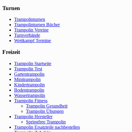
Turnen
Trampolinturnen
Trampolinturnen Bücher
Trampolin Vereine
Turnverbände
Wettkampf Termine
Freizeit
Trampolin Startseite
Trampolin Test
Gartentrampolin
Minitrampolin
Kindertrampolin
Bodentrampolin
Wassertrampolin
Trampolin Fitness
Trampolin Gesundheit
Trampolin Übungen
Trampolin Hersteller
Springfree Trampolin
Trampolin Ersatzteile nachbestellen