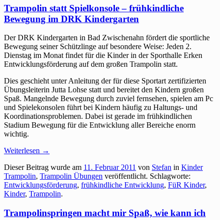
Trampolin statt Spielkonsole – frühkindliche
Bewegung im DRK Kindergarten
Der DRK Kindergarten in Bad Zwischenahn fördert die sportliche
Bewegung seiner Schützlinge auf besondere Weise: Jeden 2.
Dienstag im Monat findet für die Kinder in der Sporthalle Erken
Entwicklungsförderung auf dem großen Trampolin statt.
Dies geschieht unter Anleitung der für diese Sportart zertifizierten
Übungsleiterin Jutta Lohse statt und bereitet den Kindern großen
Spaß. Mangelnde Bewegung durch zuviel fernsehen, spielen am Pc
und Spielekonsolen führt bei Kindern häufig zu Haltungs- und
Koordinationsproblemen. Dabei ist gerade im frühkindlichen
Stadium Bewegung für die Entwicklung aller Bereiche enorm
wichtig.
Weiterlesen
→
Dieser Beitrag wurde am
11. Februar 2011
von
Stefan
in
Kinder
Trampolin
,
Trampolin Übungen
veröffentlicht. Schlagworte:
Entwicklungsförderung
,
frühkindliche Entwicklung
,
FüR Kinder
,
Kinder
,
Trampolin
.
Trampolinspringen macht mir Spaß, wie kann ich