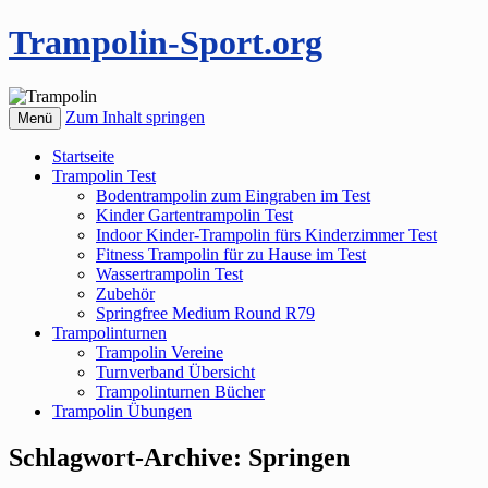
Trampolin-Sport.org
Zum Inhalt springen
Menü
Startseite
Trampolin Test
Bodentrampolin zum Eingraben im Test
Kinder Gartentrampolin Test
Indoor Kinder-Trampolin fürs Kinderzimmer Test
Fitness Trampolin für zu Hause im Test
Wassertrampolin Test
Zubehör
Springfree Medium Round R79
Trampolinturnen
Trampolin Vereine
Turnverband Übersicht
Trampolinturnen Bücher
Trampolin Übungen
Schlagwort-Archive:
Springen