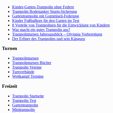
Kinder-Garten-Trampolin ohne Federn
Trampolin Bodenanker Sturm-Sicherung
Gartentrampolin mit Gummiseil-Federung
Kinder Fußballtore für den Garten im Test
8 Vorteile von Trampolinen für die Entwicklung von Kindern
Was macht ein gutes Trampolin aus?
Trampolinturnen Jahresausblick – Olympia Vorbereitung
Der Erfiner des Trampolins und sein Känguru
Turnen
Trampolinturnen
Trampolinturnen Bücher
Trampolin Vereine
Turnverbände
Wettkampf Termine
Freizeit
Trampolin Startseite
Trampolin Test
Gartentrampolin
Minitrampolin