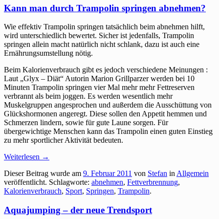
Kann man durch Trampolin springen abnehmen?
Wie effektiv Trampolin springen tatsächlich beim abnehmen hilft,
wird unterschiedlich bewertet. Sicher ist jedenfalls, Trampolin
springen allein macht natürlich nicht schlank, dazu ist auch eine
Ernährungsumstellung nötig.
Beim Kalorienverbrauch gibt es jedoch verschiedene Meinungen :
Laut „Glyx – Diät“ Autorin Marion Grillparzer werden bei 10
Minuten Trampolin springen vier Mal mehr mehr Fettreserven
verbrannt als beim joggen. Es werden wesentlich mehr
Muskelgruppen angesprochen und außerdem die Ausschüttung von
Glückshormonen angeregt. Diese sollen den Appetit hemmen und
Schmerzen lindern, sowie für gute Laune sorgen. Für
übergewichtige Menschen kann das Trampolin einen guten Einstieg
zu mehr sportlicher Aktivität bedeuten.
Weiterlesen
→
Dieser Beitrag wurde am
9. Februar 2011
von
Stefan
in
Allgemein
veröffentlicht. Schlagworte:
abnehmen
,
Fettverbrennung
,
Kalorienverbrauch
,
Sport
,
Springen
,
Trampolin
.
Aquajumping – der neue Trendsport