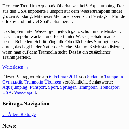
Der neue Trend im Aquapark Oberhausen heißt Aquajumping. Der
aus den USA impotierte Funsport auf dem Wassertrampolin findet
großen Anklang. Mit dieser Methode lassen sich Feiertags – Pfunde
effektiv und mit viel Spaß abtrainieren.
Das hüpfen unter Wasser geht jedoch ganz schön in die Muskeln.
Das Trampolin wackelt und federt unter Wasser, sobald man es
betritt. Bei jedem Schritt hängt die Oberfläche des Sprungtuches
durch, das liegt in der Natur der Sache. Man muß sich stabilisieren,
wenn man auf dem Trampolin steht. Das ist ein zusätzlicher
Trainingseffekt.
Weiterlesen
→
Dieser Beitrag wurde am
6. Februar 2011
von
Stefan
in
Trampolin
Gymnastik
,
Trampolin Übungen
veröffentlicht. Schlagworte:
Aquajumping
,
Funsport
,
Sport
,
Springen
,
Trampolin
,
Trendsport
,
USA
,
Wassersport
.
Beitrags-Navigation
←
Ältere Beiträge
News: