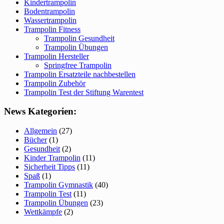
Kindertrampolin
Bodentrampolin
Wassertrampolin
Trampolin Fitness
Trampolin Gesundheit
Trampolin Übungen
Trampolin Hersteller
Springfree Trampolin
Trampolin Ersatzteile nachbestellen
Trampolin Zubehör
Trampolin Test der Stiftung Warentest
News Kategorien:
Allgemein
(27)
Bücher
(1)
Gesundheit
(2)
Kinder Trampolin
(11)
Sicherheit Tipps
(11)
Spaß
(1)
Trampolin Gymnastik
(40)
Trampolin Test
(11)
Trampolin Übungen
(23)
Wettkämpfe
(2)