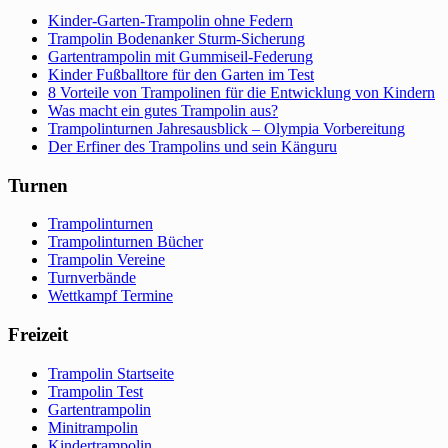
Kinder-Garten-Trampolin ohne Federn
Trampolin Bodenanker Sturm-Sicherung
Gartentrampolin mit Gummiseil-Federung
Kinder Fußballtore für den Garten im Test
8 Vorteile von Trampolinen für die Entwicklung von Kindern
Was macht ein gutes Trampolin aus?
Trampolinturnen Jahresausblick – Olympia Vorbereitung
Der Erfiner des Trampolins und sein Känguru
Turnen
Trampolinturnen
Trampolinturnen Bücher
Trampolin Vereine
Turnverbände
Wettkampf Termine
Freizeit
Trampolin Startseite
Trampolin Test
Gartentrampolin
Minitrampolin
Kindertrampolin