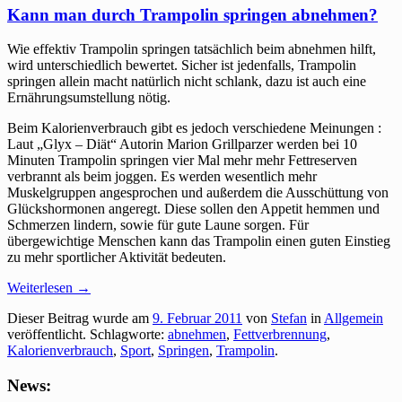
Kann man durch Trampolin springen abnehmen?
Wie effektiv Trampolin springen tatsächlich beim abnehmen hilft,
wird unterschiedlich bewertet. Sicher ist jedenfalls, Trampolin
springen allein macht natürlich nicht schlank, dazu ist auch eine
Ernährungsumstellung nötig.
Beim Kalorienverbrauch gibt es jedoch verschiedene Meinungen :
Laut „Glyx – Diät“ Autorin Marion Grillparzer werden bei 10
Minuten Trampolin springen vier Mal mehr mehr Fettreserven
verbrannt als beim joggen. Es werden wesentlich mehr
Muskelgruppen angesprochen und außerdem die Ausschüttung von
Glückshormonen angeregt. Diese sollen den Appetit hemmen und
Schmerzen lindern, sowie für gute Laune sorgen. Für
übergewichtige Menschen kann das Trampolin einen guten Einstieg
zu mehr sportlicher Aktivität bedeuten.
Weiterlesen
→
Dieser Beitrag wurde am
9. Februar 2011
von
Stefan
in
Allgemein
veröffentlicht. Schlagworte:
abnehmen
,
Fettverbrennung
,
Kalorienverbrauch
,
Sport
,
Springen
,
Trampolin
.
News: