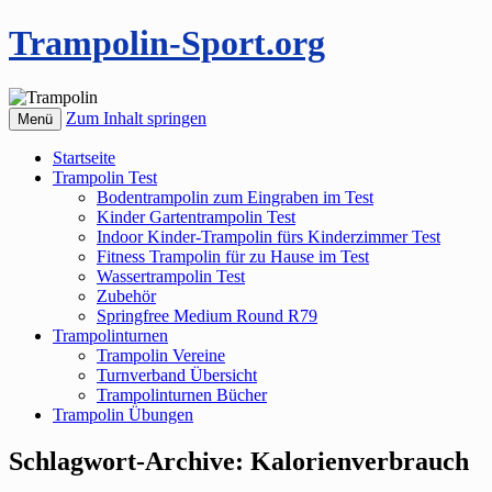
Trampolin-Sport.org
Zum Inhalt springen
Menü
Startseite
Trampolin Test
Bodentrampolin zum Eingraben im Test
Kinder Gartentrampolin Test
Indoor Kinder-Trampolin fürs Kinderzimmer Test
Fitness Trampolin für zu Hause im Test
Wassertrampolin Test
Zubehör
Springfree Medium Round R79
Trampolinturnen
Trampolin Vereine
Turnverband Übersicht
Trampolinturnen Bücher
Trampolin Übungen
Schlagwort-Archive:
Kalorienverbrauch