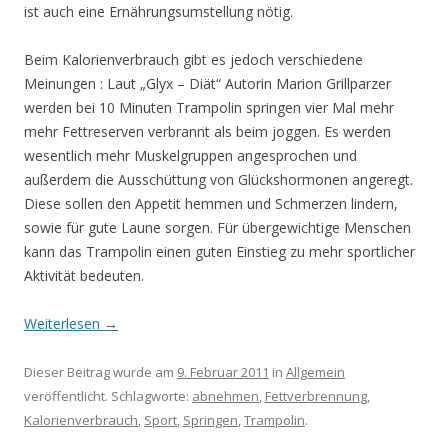
ist auch eine Ernährungsumstellung nötig.
Beim Kalorienverbrauch gibt es jedoch verschiedene
Meinungen : Laut „Glyx – Diät“ Autorin Marion Grillparzer
werden bei 10 Minuten Trampolin springen vier Mal mehr
mehr Fettreserven verbrannt als beim joggen. Es werden
wesentlich mehr Muskelgruppen angesprochen und
außerdem die Ausschüttung von Glückshormonen angeregt.
Diese sollen den Appetit hemmen und Schmerzen lindern,
sowie für gute Laune sorgen. Für übergewichtige Menschen
kann das Trampolin einen guten Einstieg zu mehr sportlicher
Aktivität bedeuten.
Weiterlesen
→
Dieser Beitrag wurde am
9. Februar 2011
in
Allgemein
veröffentlicht. Schlagworte:
abnehmen
,
Fettverbrennung
,
Kalorienverbrauch
,
Sport
,
Springen
,
Trampolin
.