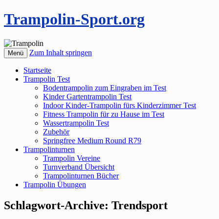
Trampolin-Sport.org
Zum Inhalt springen
Menü
Startseite
Trampolin Test
Bodentrampolin zum Eingraben im Test
Kinder Gartentrampolin Test
Indoor Kinder-Trampolin fürs Kinderzimmer Test
Fitness Trampolin für zu Hause im Test
Wassertrampolin Test
Zubehör
Springfree Medium Round R79
Trampolinturnen
Trampolin Vereine
Turnverband Übersicht
Trampolinturnen Bücher
Trampolin Übungen
Schlagwort-Archive:
Trendsport