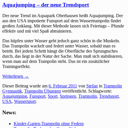
Aquajumping – der neue Trendsport
Der neue Trend im Aquapark Oberhausen heißt Aquajumping. Der
aus den USA impotierte Funsport auf dem Wassertrampolin findet
großen Anklang. Mit dieser Methode lassen sich Feiertags – Pfunde
effektiv und mit viel Spaß abtrainieren.
Das hüpfen unter Wasser geht jedoch ganz schön in die Muskeln.
Das Trampolin wackelt und federt unter Wasser, sobald man es
betritt. Bei jedem Schritt hängt die Oberfläche des Sprungtuches
durch, das liegt in der Natur der Sache. Man muß sich stabilisieren,
wenn man auf dem Trampolin steht. Das ist ein zusätzlicher
Trainingseffekt.
Weiterlesen
→
Dieser Beitrag wurde am
6. Februar 2011
von
Stefan
in
Trampolin
Gymnastik
,
Trampolin Übungen
veröffentlicht. Schlagworte:
Aquajumping
,
Funsport
,
Sport
,
Springen
,
Trampolin
,
Trendsport
,
USA
,
Wassersport
.
News:
Kinder-Garten-Trampolin ohne Federn