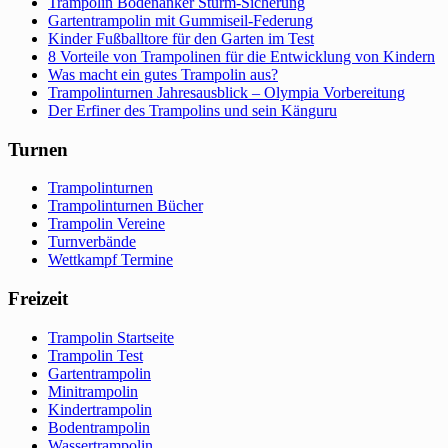
Trampolin Bodenanker Sturm-Sicherung
Gartentrampolin mit Gummiseil-Federung
Kinder Fußballtore für den Garten im Test
8 Vorteile von Trampolinen für die Entwicklung von Kindern
Was macht ein gutes Trampolin aus?
Trampolinturnen Jahresausblick – Olympia Vorbereitung
Der Erfiner des Trampolins und sein Känguru
Turnen
Trampolinturnen
Trampolinturnen Bücher
Trampolin Vereine
Turnverbände
Wettkampf Termine
Freizeit
Trampolin Startseite
Trampolin Test
Gartentrampolin
Minitrampolin
Kindertrampolin
Bodentrampolin
Wassertrampolin