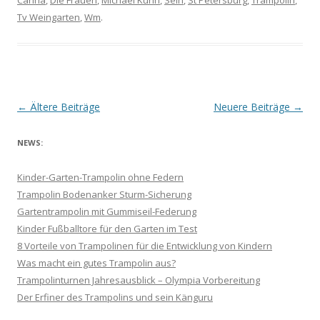
Carina
,
Die Frauen
,
Michael Kuhn
,
Sein
,
St Petersburg
,
Trampolin
,
Tv Weingarten
,
Wm
.
B
←
Ältere Beiträge
Neuere Beiträge
→
e
NEWS:
i
t
Kinder-Garten-Trampolin ohne Federn
r
Trampolin Bodenanker Sturm-Sicherung
a
Gartentrampolin mit Gummiseil-Federung
g
Kinder Fußballtore für den Garten im Test
8 Vorteile von Trampolinen für die Entwicklung von Kindern
s
Was macht ein gutes Trampolin aus?
-
Trampolinturnen Jahresausblick – Olympia Vorbereitung
N
Der Erfiner des Trampolins und sein Känguru
a