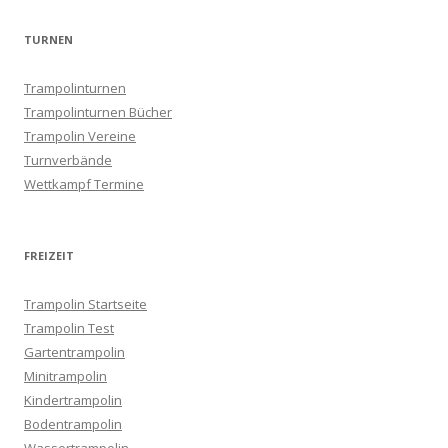
v
i
TURNEN
g
Trampolinturnen
a
Trampolinturnen Bücher
t
Trampolin Vereine
i
Turnverbände
o
Wettkampf Termine
n
FREIZEIT
Trampolin Startseite
Trampolin Test
Gartentrampolin
Minitrampolin
Kindertrampolin
Bodentrampolin