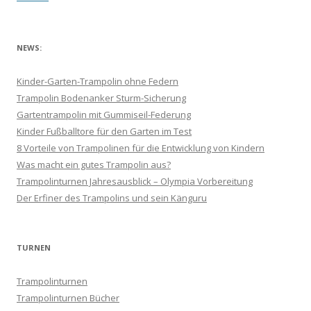
t
r
NEWS:
a
g
Kinder-Garten-Trampolin ohne Federn
s
Trampolin Bodenanker Sturm-Sicherung
-
Gartentrampolin mit Gummiseil-Federung
Kinder Fußballtore für den Garten im Test
N
8 Vorteile von Trampolinen für die Entwicklung von Kindern
a
Was macht ein gutes Trampolin aus?
v
Trampolinturnen Jahresausblick – Olympia Vorbereitung
i
Der Erfiner des Trampolins und sein Känguru
g
a
t
TURNEN
i
Trampolinturnen
o
Trampolinturnen Bücher
n