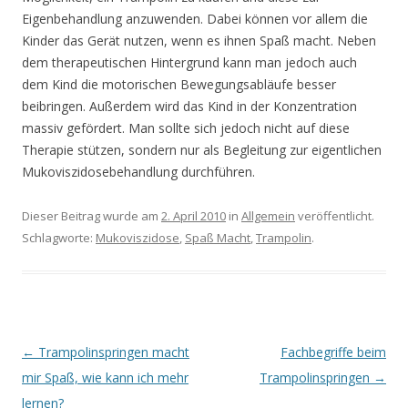
Eigenbehandlung anzuwenden. Dabei können vor allem die
Kinder das Gerät nutzen, wenn es ihnen Spaß macht. Neben
dem therapeutischen Hintergrund kann man jedoch auch
dem Kind die motorischen Bewegungsabläufe besser
beibringen. Außerdem wird das Kind in der Konzentration
massiv gefördert. Man sollte sich jedoch nicht auf diese
Therapie stützen, sondern nur als Begleitung zur eigentlichen
Mukoviszidosebehandlung durchführen.
Dieser Beitrag wurde am
2. April 2010
in
Allgemein
veröffentlicht.
Schlagworte:
Mukoviszidose
,
Spaß Macht
,
Trampolin
.
B
←
Trampolinspringen macht
Fachbegriffe beim
e
mir Spaß, wie kann ich mehr
Trampolinspringen
→
i
lernen?