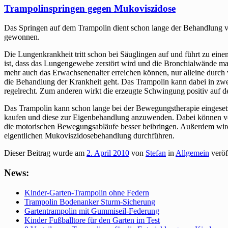
Trampolinspringen gegen Mukoviszidose
Das Springen auf dem Trampolin dient schon lange der Behandlung v
gewonnen.
Die Lungenkrankheit tritt schon bei Säuglingen auf und führt zu eine
ist, dass das Lungengewebe zerstört wird und die Bronchialwände ma
mehr auch das Erwachsenenalter erreichen können, nur alleine durch
die Behandlung der Krankheit geht. Das Trampolin kann dabei in zweif
regelrecht. Zum anderen wirkt die erzeugte Schwingung positiv auf d
Das Trampolin kann schon lange bei der Bewegungstherapie eingesetzt
kaufen und diese zur Eigenbehandlung anzuwenden. Dabei können vo
die motorischen Bewegungsabläufe besser beibringen. Außerdem wird d
eigentlichen Mukoviszidosebehandlung durchführen.
Dieser Beitrag wurde am
2. April 2010
von
Stefan
in
Allgemein
veröf
News:
Kinder-Garten-Trampolin ohne Federn
Trampolin Bodenanker Sturm-Sicherung
Gartentrampolin mit Gummiseil-Federung
Kinder Fußballtore für den Garten im Test