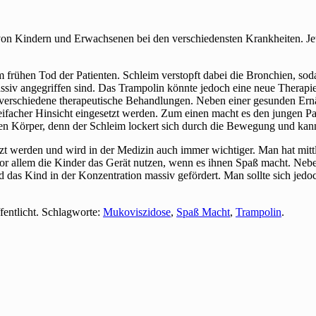
on Kindern und Erwachsenen bei den verschiedensten Krankheiten. Jet
m frühen Tod der Patienten. Schleim verstopft dabei die Bronchien, so
ssiv angegriffen sind. Das Trampolin könnte jedoch eine neue Therapi
 verschiedene therapeutische Behandlungen. Neben einer gesunden Ernäh
acher Hinsicht eingesetzt werden. Zum einen macht es den jungen Patie
en Körper, denn der Schleim lockert sich durch die Bewegung und kann
 werden und wird in der Medizin auch immer wichtiger. Man hat mittle
r allem die Kinder das Gerät nutzen, wenn es ihnen Spaß macht. Neb
as Kind in der Konzentration massiv gefördert. Man sollte sich jedoch 
fentlicht. Schlagworte:
Mukoviszidose
,
Spaß Macht
,
Trampolin
.