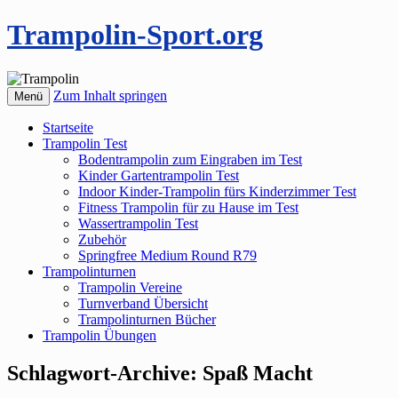
Trampolin-Sport.org
Zum Inhalt springen
Menü
Startseite
Trampolin Test
Bodentrampolin zum Eingraben im Test
Kinder Gartentrampolin Test
Indoor Kinder-Trampolin fürs Kinderzimmer Test
Fitness Trampolin für zu Hause im Test
Wassertrampolin Test
Zubehör
Springfree Medium Round R79
Trampolinturnen
Trampolin Vereine
Turnverband Übersicht
Trampolinturnen Bücher
Trampolin Übungen
Schlagwort-Archive:
Spaß Macht