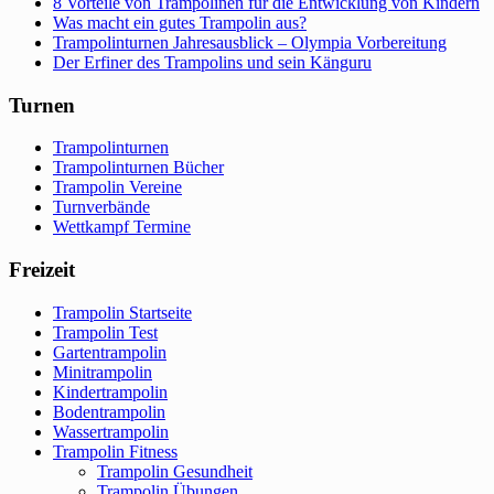
8 Vorteile von Trampolinen für die Entwicklung von Kindern
Was macht ein gutes Trampolin aus?
Trampolinturnen Jahresausblick – Olympia Vorbereitung
Der Erfiner des Trampolins und sein Känguru
Turnen
Trampolinturnen
Trampolinturnen Bücher
Trampolin Vereine
Turnverbände
Wettkampf Termine
Freizeit
Trampolin Startseite
Trampolin Test
Gartentrampolin
Minitrampolin
Kindertrampolin
Bodentrampolin
Wassertrampolin
Trampolin Fitness
Trampolin Gesundheit
Trampolin Übungen