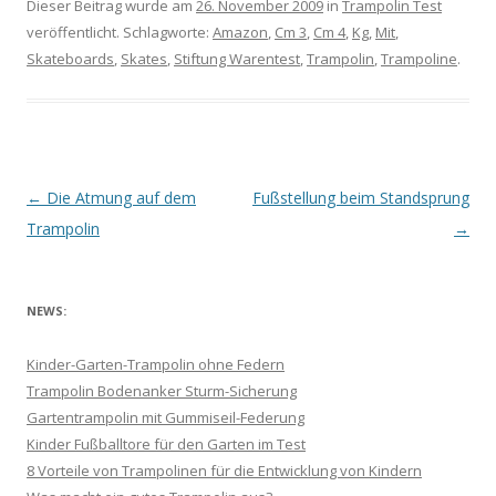
Dieser Beitrag wurde am
26. November 2009
in
Trampolin Test
veröffentlicht. Schlagworte:
Amazon
,
Cm 3
,
Cm 4
,
Kg
,
Mit
,
Skateboards
,
Skates
,
Stiftung Warentest
,
Trampolin
,
Trampoline
.
B
←
Die Atmung auf dem
Fußstellung beim Standsprung
e
Trampolin
→
i
t
NEWS:
r
a
Kinder-Garten-Trampolin ohne Federn
g
Trampolin Bodenanker Sturm-Sicherung
s
Gartentrampolin mit Gummiseil-Federung
Kinder Fußballtore für den Garten im Test
-
8 Vorteile von Trampolinen für die Entwicklung von Kindern
N