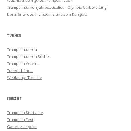
Was macht ein gutes Trampolin aus?
a
Trampolinturnen Jahresausblick – Olympia Vorbereitung
v
Der Erfiner des Trampolins und sein Känguru
i
g
a
TURNEN
t
Trampolinturnen
i
Trampolinturnen Bücher
o
Trampolin Vereine
n
Turnverbände
Wettkampf Termine
FREIZEIT
Trampolin Startseite
Trampolin Test
Gartentrampolin