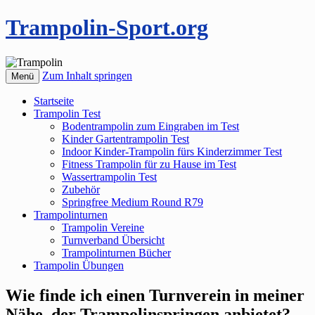
Trampolin-Sport.org
Zum Inhalt springen
Menü
Startseite
Trampolin Test
Bodentrampolin zum Eingraben im Test
Kinder Gartentrampolin Test
Indoor Kinder-Trampolin fürs Kinderzimmer Test
Fitness Trampolin für zu Hause im Test
Wassertrampolin Test
Zubehör
Springfree Medium Round R79
Trampolinturnen
Trampolin Vereine
Turnverband Übersicht
Trampolinturnen Bücher
Trampolin Übungen
Wie finde ich einen Turnverein in meiner
Nähe, der Trampolinspringen anbietet?