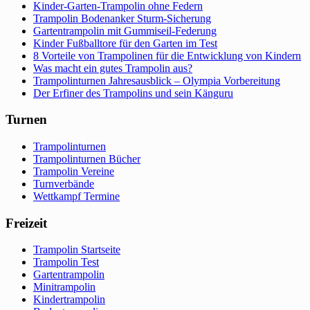
Kinder-Garten-Trampolin ohne Federn
Trampolin Bodenanker Sturm-Sicherung
Gartentrampolin mit Gummiseil-Federung
Kinder Fußballtore für den Garten im Test
8 Vorteile von Trampolinen für die Entwicklung von Kindern
Was macht ein gutes Trampolin aus?
Trampolinturnen Jahresausblick – Olympia Vorbereitung
Der Erfiner des Trampolins und sein Känguru
Turnen
Trampolinturnen
Trampolinturnen Bücher
Trampolin Vereine
Turnverbände
Wettkampf Termine
Freizeit
Trampolin Startseite
Trampolin Test
Gartentrampolin
Minitrampolin
Kindertrampolin