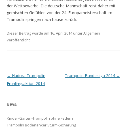
der Wettbewerbe. Die deutsche Mannschaft reist daher mit
gemischten Gefühlen von der 24. Europameisterschaft im
Trampolinspringen nach hause zurück.
Dieser Beitrag wurde am
16. April 2014
unter
Allgemein
veröffentlicht.
B
←
Hudora Trampolin
Trampolin Bundesliga 2014
→
e
Frühlingsaktion 2014
i
t
NEWS:
r
a
Kinder-Garten-Trampolin ohne Federn
g
Trampolin Bodenanker Sturm-Sicherung