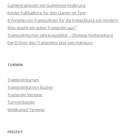
s
Gartentrampolin mit Gummiseil-Federung
Kinder Fußballtore für den Garten im Test
-
8 Vorteile von Trampolinen für die Entwicklung von Kindern
N
Was macht ein gutes Trampolin aus?
a
Trampolinturnen Jahresausblick – Olympia Vorbereitung
v
Der Erfiner des Trampolins und sein Känguru
i
g
a
TURNEN
t
Trampolinturnen
i
Trampolinturnen Bücher
o
Trampolin Vereine
n
Turnverbände
Wettkampf Termine
FREIZEIT